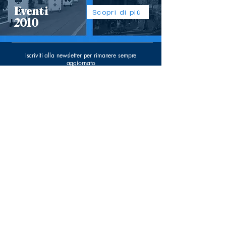
Eventi
Scopri di più
2010
Iscriviti alla newsletter per rimanere sempre
aggiornato
Email
*
Sì, voglio iscrivermi alla 
newsletter.
*
Invia
P.Iva
03649850165
375 7325727
(+39)
info@leffegiovani.org
Via Papa Giovanni XXIII, 8 Leffe (Bg)