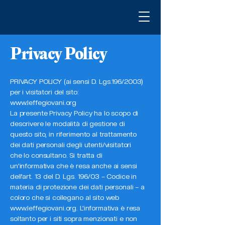
Privacy Policy
PRIVACY POLICY (ai sensi D. Lgs.196/2003)
per i visitatori del sito:
www.leffegiovani.org
La presente Privacy Policy ha lo scopo di
descrivere le modalità di gestione di
questo sito, in riferimento al trattamento
dei dati personali degli utenti/visitatori
che lo consultano. Si tratta di
un’informativa che è resa anche ai sensi
dell’art. 13 del D. Lgs. 196/03 – Codice in
materia di protezione dei dati personali – a
coloro che si collegano al sito web
www.leffegiovani.org
. L’informativa è resa
soltanto per i siti sopra menzionati e non