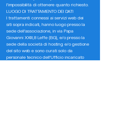
l’impossibilità di ottenere quanto richiesto.
LUOGO DI TRATTAMENTO DEI DATI
I trattamenti connessi ai servizi web dei
siti sopra indicati, hanno luogo presso la
sede dell’associazione, in via Papa
Giovanni XXIII,8 Leffe (BG), e/o presso la
sede della società di hosting e/o gestione
del sito web e sono curati solo da
personale tecnico dell’Ufficio incaricato
del trattamento, oppure da eventuali
incaricati di occasionali operazioni di
manutenzione. Nessun dato derivante dal
servizio web viene comunicato o diffuso. I
dati personali forniti dagli utenti che
inoltrano richieste di invio di materiale
informativo sono utilizzati al solo fine di
eseguire il servizio o la prestazione
richiesta e sono comunicati a terzi nel solo
caso in cui ciò sia a tal fine necessario.
TITOLARE DEL TRATTAMENTO
Il titolare del trattamento dei dati personali