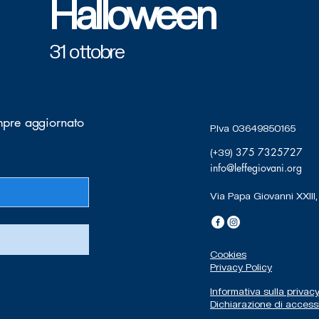
Halloween
31 ottobre
empre aggiornato
P.Iva 03649850165
375 7325727
(+39)
info@leffegiovani.org
Via Papa Giovanni XXIII,
Cookies
Privacy Policy
Informativa sulla privac
Dichiarazione di accessi