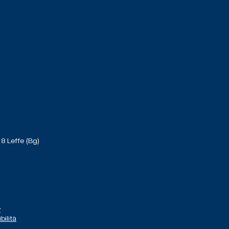
 8 Leffe (Bg)
y
bilità