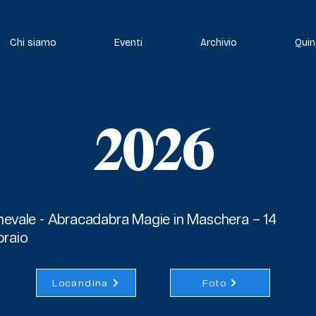
Chi siamo
Eventi
Archivio
Quin
2026
evale - Ab
racadabra Magie in Maschera – 14
braio
Locandina
Foto