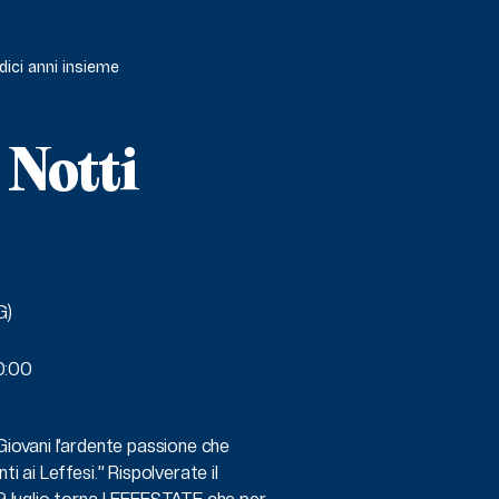
dici anni insieme
 Notti
G)
0:00
Giovani l’ardente passione che
i ai Leffesi.” Rispolverate il