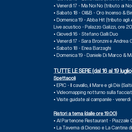
• Venerdì 17 - Ma Noi No (tributo ai N
• Sabato 18 - OI&B - Oro Incenso & Bi
• Domenica 19 - Abba Hit (tributo agl
Live acustico - Palazzo Galizzi, ore 
• Giovedì 16 - Stefano Galli Duo
• Venerdì 17 - Sara Bronzini e Andrea 
• Sabato 18 - Enea Barzaghi
• Domenica 19 - Daniele Di Marco & 
TUTTE LE SERE (dal 16 al 19 luglio
Spettacoli
• EPIC - Il cavallo, il Mare e gli Dèi (Sa
• Videomapping notturno sulla facciat
• Visite guidate al campanile - venerd
Ristori a tema (dalle ore 19.00)
• Al Partenone Restaurant - Piazzale
• La Taverna di Dioniso e La Cantina di