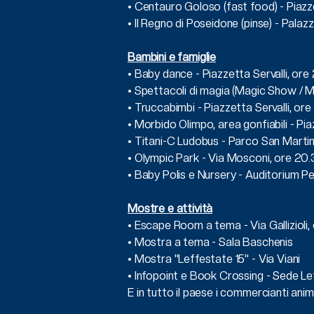
• Centauro Goloso (fast food) - Piazze
• Il Regno di Poseidone (pinse) - Palazz
Bambini e famiglie
• Baby dance - Piazzetta Servalli, ore
• Spettacoli di magia (Magic Show / Ma
• Truccabimbi - Piazzetta Servalli, o
• Morbido Olimpo, area gonfiabili - P
• Titani-C Ludobus - Parco San Mart
• Olympic Park - Via Mosconi, ore 20
• Baby Polis e Nursery - Auditorium Pez
Mostre e attività
• Escape Room a tema - Via Gallizioli
• Mostra a tema - Sala Baschenis
• Mostra "Leffestate 15" - Via Viani
• Infopoint e Book Crossing - Sede Le
E in tutto il paese i commercianti anim