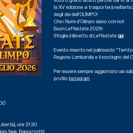
vostro greco antico perché dal 16 al 
la XV edizione vi trasporterà nell’anti
degli dei dell’OLIMPO!
Che i Numi d’Olimpo siano con noi!
Buon Leffestate 2026!
Sfoglia il libretto di Leffestate
qui
.
Evento inserito nel palinsesto "Territor
Regione Lombardia e il sostegno del 
Per essere sempre aggiornato vai sul
profilo
Instagram
.00
ibertà), ore 21.30
usini, Nek, Ramazzotti)