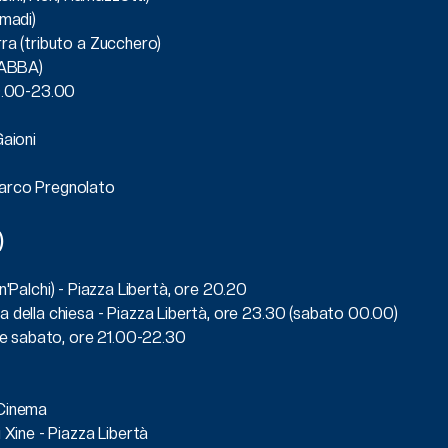
omadi)
rra (tributo a Zucchero)
i ABBA)
20.00-23.00
Gaioni
Marco Pregnolato
)
ltin'Palchi) - Piazza Libertà, ore 20.20
a della chiesa - Piazza Libertà, ore 23.30 (sabato 00.00)
ì e sabato, ore 21.00-22.30
 Cinema
 Xine - Piazza Libertà