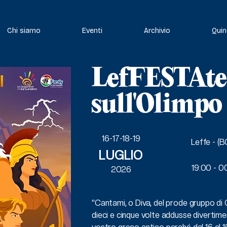
Chi siamo
Eventi
Archivio
Quin
LefFESTAte
sull'Olimpo
16-17-18-19
Leffe - (B
LUGLIO
19:00 - 0
2026
“Cantami, o Diva, del prode gruppo di 
dieci e cinque volte addusse divertiment