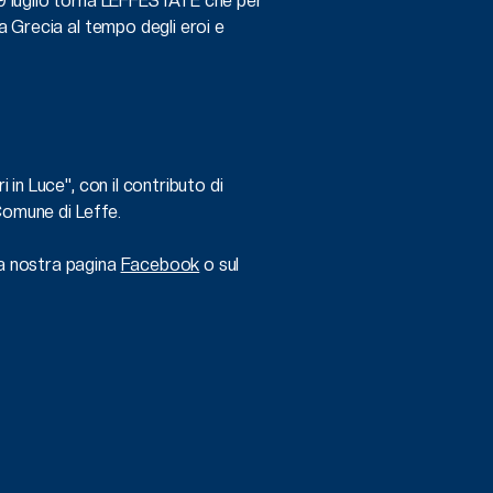
19 luglio torna LEFFESTATE che per
ca Grecia al tempo degli eroi e
i in Luce", con il contributo di
Comune di Leffe.
la nostra pagina
Facebook
o sul