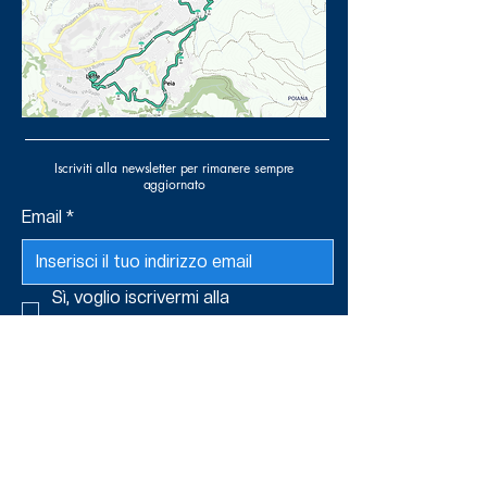
Iscriviti alla newsletter per rimanere sempre
aggiornato
Email
*
Sì, voglio iscrivermi alla 
newsletter.
*
Invia
P.Iva
03649850165
375 7325727
(+39)