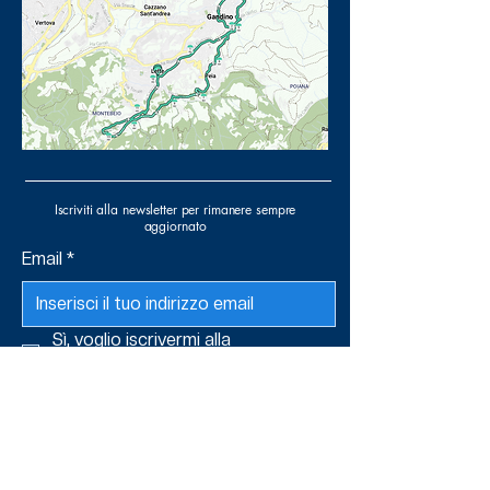
Iscriviti alla newsletter per rimanere sempre
aggiornato
Email
*
Sì, voglio iscrivermi alla 
newsletter.
*
Invia
P.Iva
03649850165