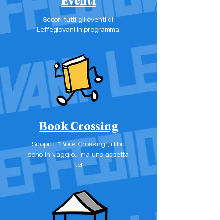
Eventi
Scopri tutti gli eventi di
Leffegiovani in programma
Book Crossing
Scopri il "Book Crossing", i libri
sono in viaggio... ma uno aspetta
te!