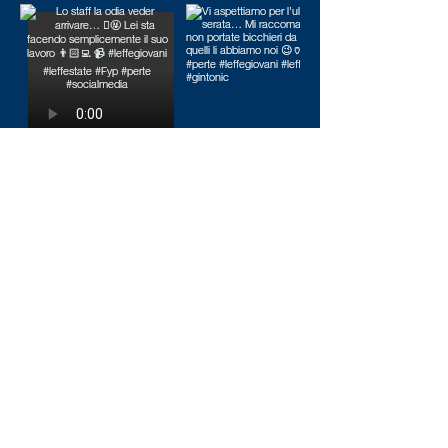
Carica altro
Iscriviti alla newsletter per rimanere sempre
aggiornato
Email
*
Sì, voglio iscrivermi alla 
newsletter.
*